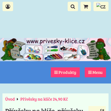
Produkty
Menu
Úvod
Přívěsky na klíče 24,90 Kč
Přívěsky na klíče, přívěsky
58