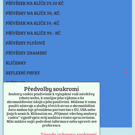
PŘÍVĚSEK NA KLÍČE 29,50 KČ
PŘÍVĚSKY NA KLÍČE 39,-KČ
PŘÍVĚSEK NA KLÍČE 59,-KČ
PŘÍVĚSKY NA KLÍČE 99,- KČ
PŘÍVĚSKY PLYŠOVÉ
PŘÍVĚSKY ZNAMENÍ
KLÍČENKY
REFLEXNÍ PRVKY
SVÍTILNY
Předvolby soukromí
NOŽE
Soubory cookie používáme k vylepšení vaší návštěvy
tohoto webu, k analýze jeho výkonu a ke
shromažďování údajů o jeho používání. Můžeme k tomu
OSTATNÍ
použít nástroje a služby třetích stran a shromážděná
data mohou být přenášena partnerům v EU, USA nebo
VÝPRODEJ PŘÍVĚSKY
jiných zemích. Kliknutím na „Přijmout všechny soubory
cookie“ vyjadřujete svůj souhlas s tímto zpracováním.
Níže můžete najít podrobné informace nebo upravit své
PRAHA
preference.
Zásady ochrany soukromí