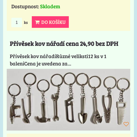
Dostupnost:
Skladem
DO KOŠÍKU
ks
Přívěsek kov nářadí cena 24,90 bez DPH
Přívěsek kov nářadíRůzné veliksti12 ks v 1
baleníCena je uvedena za...