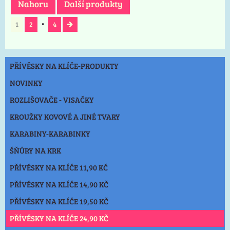
Nahoru
Další produkty
1
2
4
PŘÍVĚSKY NA KLÍČE-PRODUKTY
NOVINKY
ROZLIŠOVAČE - VISAČKY
KROUŽKY KOVOVÉ A JINÉ TVARY
KARABINY-KARABINKY
ŠŇŮRY NA KRK
PŘÍVĚSKY NA KLÍČE 11,90 KČ
PŘÍVĚSKY NA KLÍČE 14,90 KČ
PŘÍVĚSKY NA KLÍČE 19,50 KČ
PŘÍVĚSKY NA KLÍČE 24,90 KČ