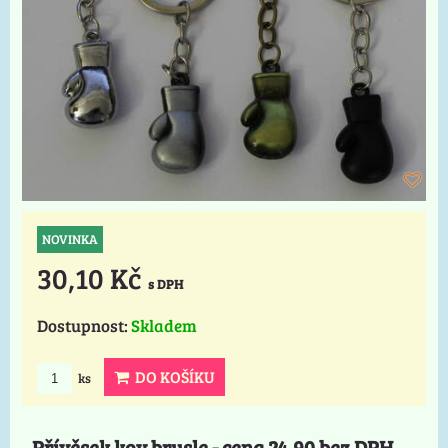
NOVINKA
30,10 Kč
s DPH
Dostupnost:
Skladem
DO KOŠÍKU
ks
Přívěsek kov brusle - cena 24,90 bez DPH