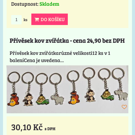
Dostupnost:
Skladem
DO KOŠÍKU
ks
Přívěsek kov zvířátka - cena 24,90 bez DPH
Přívěsek kov zvířátkarůzné velikosti12 ks v 1
baleníCena je uvedena...
30,10 Kč
s DPH