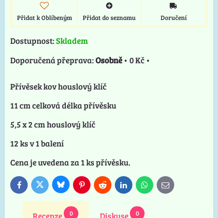
Přidat k Oblíbeným
Přidat do seznamu
Doručení
Dostupnost:
Skladem
Osobně
•
0 Kč
•
Přívěsek kov houslový klíč
11 cm celková délka přívěsku
5,5 x 2 cm houslový klíč
12 ks v 1 balení
Cena je uvedena za 1 ks přívěsku.
Bluesky
Twitter
Facebook
Pinterest
Reddit
LinkedIn
WhatsApp
E-
mail
0
0
Recenze
Diskuse