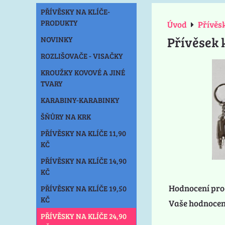
PŘÍVĚSKY NA KLÍČE-
PRODUKTY
Úvod
Přívěsk
Přívěsek 
NOVINKY
ROZLIŠOVAČE - VISAČKY
KROUŽKY KOVOVÉ A JINÉ
TVARY
KARABINY-KARABINKY
ŠŇŮRY NA KRK
PŘÍVĚSKY NA KLÍČE 11,90
KČ
PŘÍVĚSKY NA KLÍČE 14,90
KČ
Hodnocení pro
PŘÍVĚSKY NA KLÍČE 19,50
KČ
Vaše hodnocen
PŘÍVĚSKY NA KLÍČE 24,90