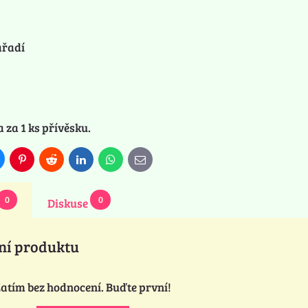
ářadí
 za 1 ks přívěsku.
luesky
Pinterest
Reddit
LinkedIn
WhatsApp
E-
mail
0
0
Diskuse
ní produktu
atím bez hodnocení. Buďte první!