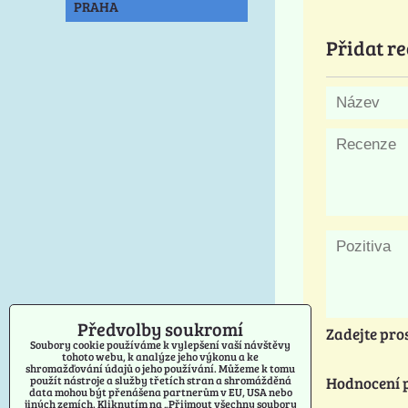
PRAHA
Přidat re
Předvolby soukromí
Zadejte pro
Soubory cookie používáme k vylepšení vaší návštěvy
tohoto webu, k analýze jeho výkonu a ke
shromažďování údajů o jeho používání. Můžeme k tomu
Hodnocení 
použít nástroje a služby třetích stran a shromážděná
data mohou být přenášena partnerům v EU, USA nebo
jiných zemích. Kliknutím na „Přijmout všechny soubory