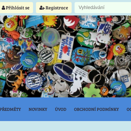
Přihlásit se
Registrace
 PŘEDMĚTY
NOVINKY
ÚVOD
OBCHODNÍ PODMÍNKY
O