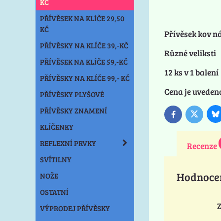
KČ
PŘÍVĚSEK NA KLÍČE 29,50
KČ
Přívěsek kov n
PŘÍVĚSKY NA KLÍČE 39,-KČ
Různé veliksti
PŘÍVĚSEK NA KLÍČE 59,-KČ
12 ks v 1 balení
PŘÍVĚSKY NA KLÍČE 99,- KČ
Cena je uvedena
PŘÍVĚSKY PLYŠOVÉ
PŘÍVĚSKY ZNAMENÍ
B
Twitter
Facebook
KLÍČENKY
REFLEXNÍ PRVKY
Recenze
SVÍTILNY
Hodnoce
NOŽE
OSTATNÍ
Z
VÝPRODEJ PŘÍVĚSKY