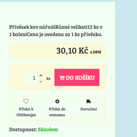
Přívěsek kov nářadíRůzné veliksti12 ks v
1 baleníCena je uvedena za 1 ks přívěsku.
30,10 Kč
s DPH
DO KOŠÍKU
ks
Přidat k
Přidat do
Doručení
Oblíbeným
seznamu
Dostupnost:
Skladem