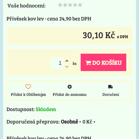
Vaše hodnocení:
Přívěsek kov lev - cena 24,90 bez DPH
30,10 Kč
s DPH
DO KOŠÍKU
ks
Přidat k Oblíbeným
Přidat do seznamu
Doručení
Dostupnost:
Skladem
Osobně
•
0 Kč
•
Přívěsek kov lev - cena 24,90 bez DPH