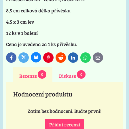
8,5 cm celková délka přívěsku
4,5 x 3 cm lev
12 ks v 1 balení
Cena je uvedena za 1 ks přívěsku.
Bluesky
Twitter
Facebook
Pinterest
Reddit
LinkedIn
WhatsApp
E-
mail
0
0
Recenze
Diskuse
Hodnocení produktu
Zatím bez hodnocení. Buďte první!
Přidat recenzi