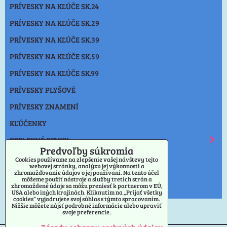
PRÍVESKY NA KĽÚČE SK.24
PRÍVESKY NA KĽÚČE SK.29
PRÍVESKY NA KĽÚČE SK.39
PRÍVESKY NA KĽÚČE SK.59
PRÍVESKY NA KĽÚČE SK.99
PRÍVESKY PLYŠOVÉ
PRÍVESKY ZNAMENÍ
KĽÚČENKY
REFLEXNÉ PRVKY
Predvoľby súkromia
SVIETIDLO
Cookies používame na zlepšenie vašej návštevy tejto
webovej stránky, analýzu jej výkonnosti a
NOŽE
zhromažďovanie údajov o jej používaní. Na tento účel
môžeme použiť nástroje a služby tretích strán a
zhromaždené údaje sa môžu preniesť k partnerom v EÚ,
OSTATNÉ
USA alebo iných krajinách. Kliknutím na „Prijať všetky
cookies“ vyjadrujete svoj súhlas s týmto spracovaním.
Nižšie môžete nájsť podrobné informácie alebo upraviť
svoje preferencie.