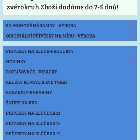
zvěrokruh.Zboží dodáme do 2-5 dnů!
SILIKONOVÉ NÁRAMKY - VÝROBA
ORIGINÁLNÍ PŘÍVĚSKY NA MÍRU - VÝROBA
PRÍVESKY NA KĽÚČE-PRODUKTY
NOVINKY
ROZLIŠOVAČE - VISAČKY
KRÚŽKY KOVOVÉ A INÉ TVARY
KARABÍNY-KARABÍNY
ŠNÚRY NA KRK
PRÍVESKY NA KĽÚČE SK.11
PRÍVESKY NA KĽÚČE SK.14
PRÍVESKY NA KĽÚČE SK.19