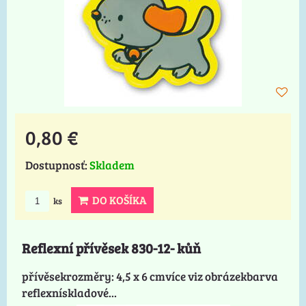
0,80 €
Dostupnosť:
Skladem
DO KOŠÍKA
ks
Reflexní přívěsek 830-12- kůň
přívěsekrozměry: 4,5 x 6 cmvíce viz obrázekbarva
reflexnískladové...