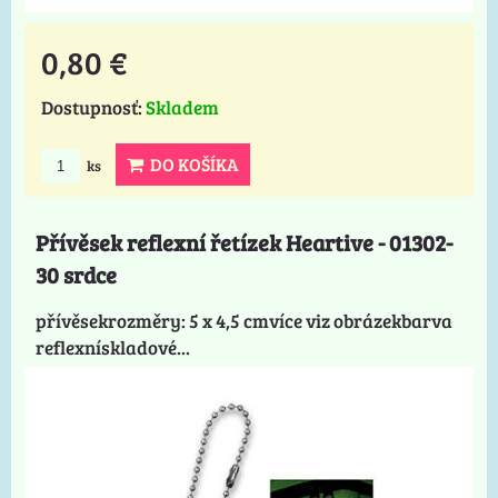
0,80 €
Dostupnosť:
Skladem
DO KOŠÍKA
ks
Přívěsek reflexní řetízek Heartive - 01302-
30 srdce
přívěsekrozměry: 5 x 4,5 cmvíce viz obrázekbarva
reflexnískladové...