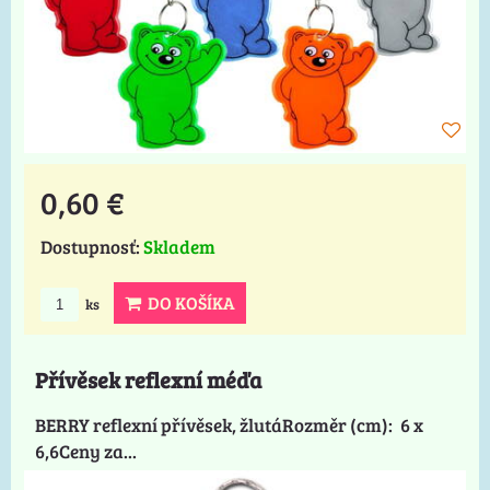
0,60 €
Dostupnosť:
Skladem
DO KOŠÍKA
ks
Přívěsek reflexní méďa
BERRY reflexní přívěsek, žlutáRozměr (cm): 6 x
6,6Ceny za...