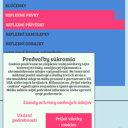
KĽÚČENKY
REFLEXNÉ PRVKY
REFLEXNÍ PŘÍVĚSKY
REFLEXNÍ SAMOLEPKY
REFLEXNÍ ODRAZKY
REFLEXNÍ ČEPICE-NÁKRČNÍK
Predvoľby súkromia
SVIETIDLO
Cookies používame na zlepšenie vašej návštevy tejto
webovej stránky, analýzu jej výkonnosti a
zhromažďovanie údajov o jej používaní. Na tento účel
NOŽE
môžeme použiť nástroje a služby tretích strán a
zhromaždené údaje sa môžu preniesť k partnerom v EÚ,
OSTATNÉ
USA alebo iných krajinách. Kliknutím na „Prijať všetky
cookies“ vyjadrujete svoj súhlas s týmto spracovaním.
Nižšie môžete nájsť podrobné informácie alebo upraviť
svoje preferencie.
Zásady ochrany osobných údajov
Predvoľby súkromia
Ukázať
Zásady ochrany osobných údajov
Prijať všetky
podrobnosti
cookies