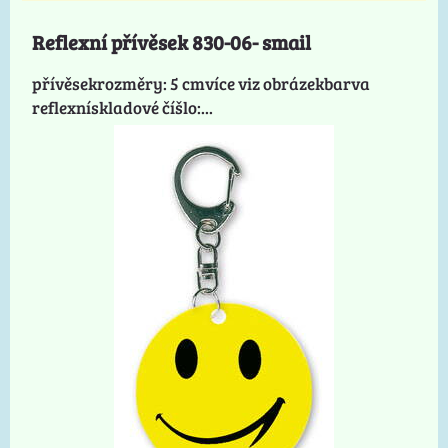
Reflexní přívěsek 830-06- smail
přívěsekrozměry: 5 cmvíce viz obrázekbarva
reflexnískladové číšlo:...