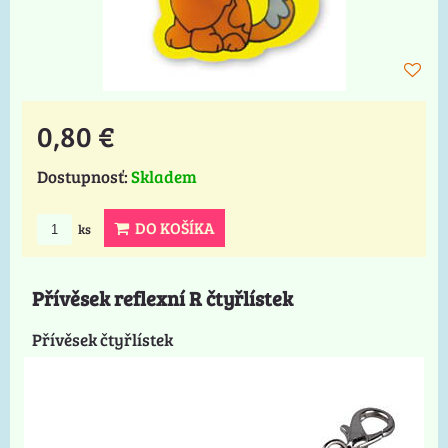
0,80 €
Dostupnosť:
Skladem
DO KOŠÍKA
ks
Přívěsek reflexní R čtyřlístek
Přívěsek čtyřlístek