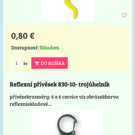
0,80 €
Dostupnosť:
Skladem
DO KOŠÍKA
ks
Reflexní přívěsek 830-10- trojúhelník
přívěsekrozměry: 6 x 6 cmvíce viz obrázekbarva
reflexnískladové...