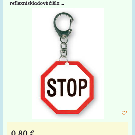
reflexnískladové číšlo:...
0,80 €