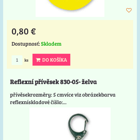
0,80 €
Dostupnosť:
Skladem
DO KOŠÍKA
ks
Reflexní přívěsek 830-05- želva
přívěsekrozměry: 5 cmvíce viz obrázekbarva
reflexnískladové číšlo:...