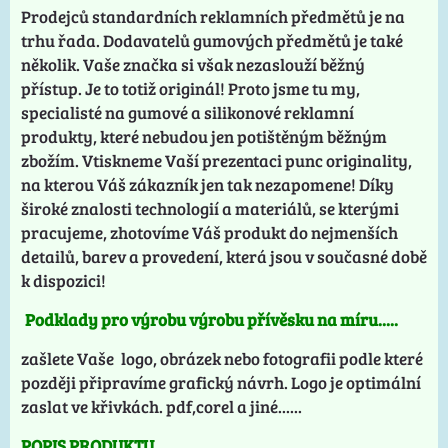
Prodejců standardních reklamních předmětů je na
trhu řada. Dodavatelů gumových předmětů je také
několik. Vaše značka si však nezaslouží běžný
přístup. Je to totiž originál! Proto jsme tu my,
specialisté na gumové a silikonové reklamní
produkty, které nebudou jen potištěným běžným
zbožím. Vtiskneme Vaší prezentaci punc originality,
na kterou Váš zákazník jen tak nezapomene! Díky
široké znalosti technologií a materiálů, se kterými
pracujeme, zhotovíme Váš produkt do nejmenších
detailů, barev a provedení, která jsou v současné době
k dispozici!
Podklady pro výrobu výrobu přívěsku na míru.....
zašlete Vaše logo, obrázek nebo fotografii podle které
později připravíme grafický návrh. Logo je optimální
zaslat ve křivkách. pdf,corel a jiné......
POPIS PRODUKTU