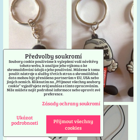
Předvolby soukromí
Soubory cookie používáme k vylepšení vaší návštěvy
tohoto webu, k analýze jeho výkonu a ke
shromažďování údajů o jeho používání. Můžeme k tomu
použít nástroje a služby třetích stran a shromážděná
data mohou být přenášena partnerům v EU, USA nebo
jiných zemích. Kliknutím na „Přijmout všechny soubory
cookie“ vyjadřujete svůj souhlas s tímto zpracováním.
Níže můžete najít podrobné informace nebo upravit své
preference.
Zásady ochrany soukromí
Ukázat
Přijmout všechny
podrobnosti
cookies