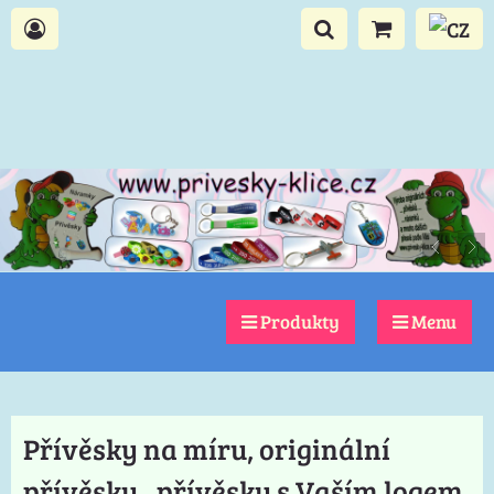
Produkty
Menu
Přívěsky na míru, originální
přívěsky,. přívěsky s Vaším logem