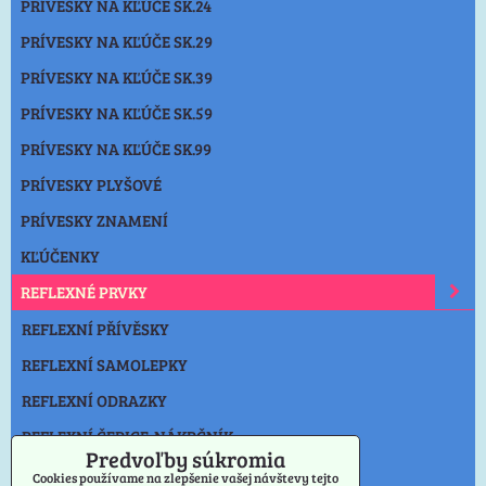
PRÍVESKY NA KĽÚČE SK.24
PRÍVESKY NA KĽÚČE SK.29
PRÍVESKY NA KĽÚČE SK.39
PRÍVESKY NA KĽÚČE SK.59
PRÍVESKY NA KĽÚČE SK.99
PRÍVESKY PLYŠOVÉ
PRÍVESKY ZNAMENÍ
KĽÚČENKY
REFLEXNÉ PRVKY
REFLEXNÍ PŘÍVĚSKY
REFLEXNÍ SAMOLEPKY
REFLEXNÍ ODRAZKY
REFLEXNÍ ČEPICE-NÁKRČNÍK
Predvoľby súkromia
SVIETIDLO
Cookies používame na zlepšenie vašej návštevy tejto