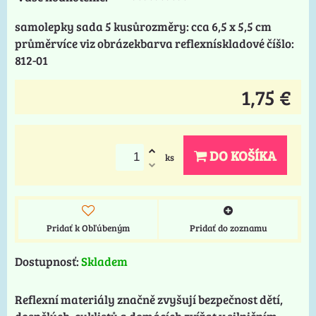
samolepky sada 5 kusůrozměry: cca 6,5 x 5,5 cm
průměrvíce viz obrázekbarva reflexnískladové číšlo:
812-01
1,75 €
DO KOŠÍKA
ks
Pridať k Obľúbeným
Pridať do zoznamu
Dostupnosť:
Skladem
Reflexní materiály značně zvyšují bezpečnost dětí,