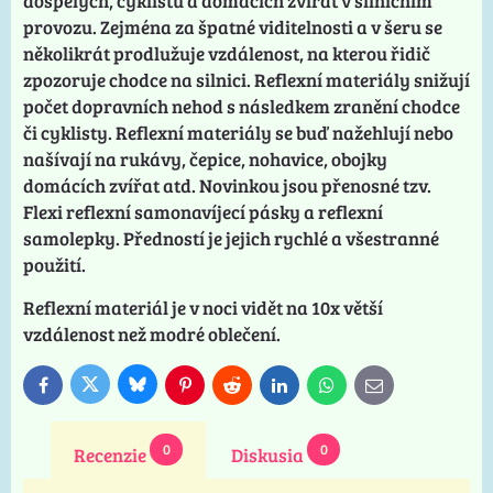
dospělých, cyklistů a domácích zvířat v silničním
provozu. Zejména za špatné viditelnosti a v šeru se
několikrát prodlužuje vzdálenost, na kterou řidič
zpozoruje chodce na silnici. Reflexní materiály snižují
počet dopravních nehod s následkem zranění chodce
či cyklisty. Reflexní materiály se buď nažehlují nebo
našívají na rukávy, čepice, nohavice, obojky
domácích zvířat atd. Novinkou jsou přenosné tzv.
Flexi reflexní samonavíjecí pásky a reflexní
samolepky. Předností je jejich rychlé a všestranné
použití.
Reflexní materiál je v noci vidět na 10x větší
vzdálenost než modré oblečení.
Bluesky
Twitter
Facebook
Pinterest
Reddit
LinkedIn
WhatsApp
E-
mail
0
0
Recenzie
Diskusia