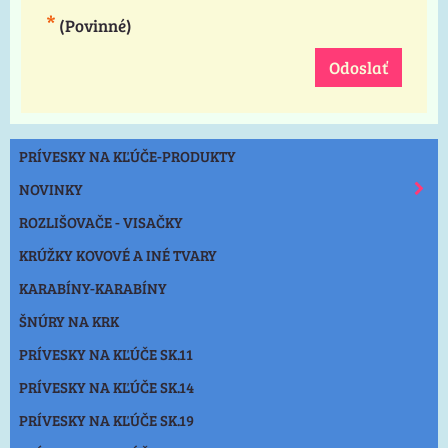
*
(Povinné)
Odoslať
PRÍVESKY NA KĽÚČE-PRODUKTY
NOVINKY
ROZLIŠOVAČE - VISAČKY
KRÚŽKY KOVOVÉ A INÉ TVARY
KARABÍNY-KARABÍNY
ŠNÚRY NA KRK
PRÍVESKY NA KĽÚČE SK.11
PRÍVESKY NA KĽÚČE SK.14
PRÍVESKY NA KĽÚČE SK.19