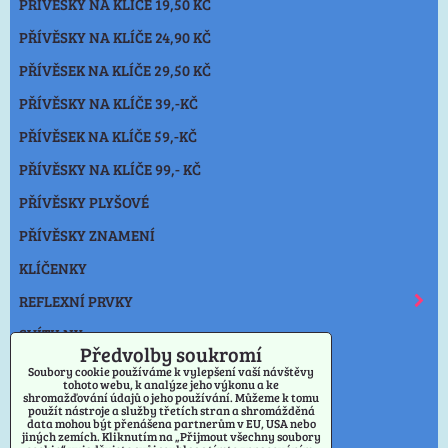
PŘÍVĚSKY NA KLÍČE 19,50 KČ
PŘÍVĚSKY NA KLÍČE 24,90 KČ
PŘÍVĚSEK NA KLÍČE 29,50 KČ
PŘÍVĚSKY NA KLÍČE 39,-KČ
PŘÍVĚSEK NA KLÍČE 59,-KČ
PŘÍVĚSKY NA KLÍČE 99,- KČ
PŘÍVĚSKY PLYŠOVÉ
PŘÍVĚSKY ZNAMENÍ
KLÍČENKY
REFLEXNÍ PRVKY
SVÍTILNY
Předvolby soukromí
NOŽE
Soubory cookie používáme k vylepšení vaší návštěvy
tohoto webu, k analýze jeho výkonu a ke
shromažďování údajů o jeho používání. Můžeme k tomu
OSTATNÍ
použít nástroje a služby třetích stran a shromážděná
data mohou být přenášena partnerům v EU, USA nebo
VÝPRODEJ PŘÍVĚSKY
jiných zemích. Kliknutím na „Přijmout všechny soubory