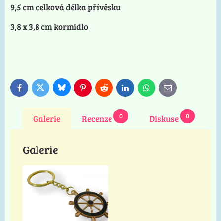
9,5 cm celková délka přívěsku
3,8 x 3,8 cm kormidlo
Bluesky
Twitter
Facebook
Pinterest
Reddit
LinkedIn
WhatsApp
E-
mail
0
0
Galerie
Recenze
Diskuse
Galerie