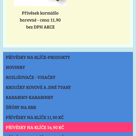
Přívěsek kormidlo
barevné - cena 11,90
bez DPH AKCE
PŘÍVĚSKY NA KLÍČE-PRODUKTY
NOVINKY
ROZLIŠOVAČE - VISAČKY
KROUŽKY KOVOVÉ A JINÉ TVARY
KARABINY-KARABINKY
ŠŇŮRY NA KRK
PŘÍVĚSKY NA KLÍČE 11,90 KČ
PŘÍVĚSKY NA KLÍČE 14,90 KČ