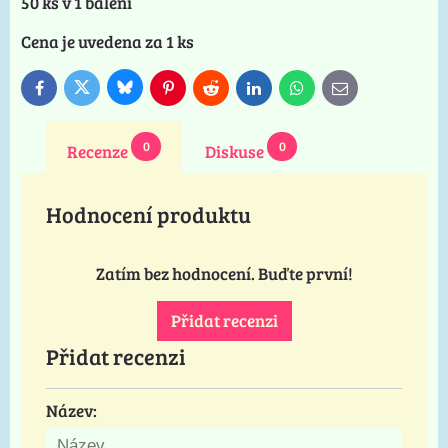
50 ks v 1 balení
Cena je uvedena za 1 ks
Bluesky
Twitter
Facebook
Pinterest
Reddit
LinkedIn
WhatsApp
E-
mail
0
0
Recenze
Diskuse
Hodnocení produktu
Zatím bez hodnocení. Buďte první!
Přidat recenzi
Přidat recenzi
Název: