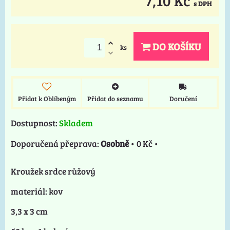
s DPH
DO KOŠÍKU
ks
Přidat k Oblíbeným
Přidat do seznamu
Doručení
Dostupnost:
Skladem
Osobně
•
0 Kč
•
Kroužek srdce růžový
materiál: kov
3,3 x 3 cm