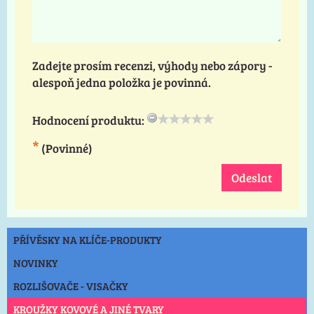
Zadejte prosím recenzi, výhody nebo zápory -
alespoň jedna položka je povinná.
Hodnocení produktu:
*
(Povinné)
Odeslat
PŘÍVĚSKY NA KLÍČE-PRODUKTY
NOVINKY
ROZLIŠOVAČE - VISAČKY
KROUŽKY KOVOVÉ A JINÉ TVARY