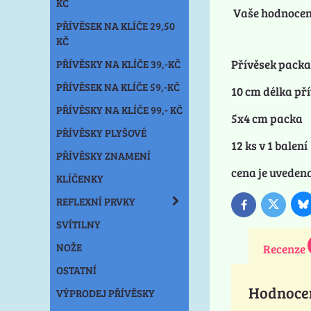
KČ
Vaše hodnocen
PŘÍVĚSEK NA KLÍČE 29,50
KČ
Přívěsek packa 
PŘÍVĚSKY NA KLÍČE 39,-KČ
PŘÍVĚSEK NA KLÍČE 59,-KČ
10 cm délka př
PŘÍVĚSKY NA KLÍČE 99,- KČ
5x4 cm packa
PŘÍVĚSKY PLYŠOVÉ
12 ks v 1 balení
PŘÍVĚSKY ZNAMENÍ
cena je uvedena
KLÍČENKY
REFLEXNÍ PRVKY
B
Twitter
Facebook
SVÍTILNY
NOŽE
Recenze
OSTATNÍ
Hodnoce
VÝPRODEJ PŘÍVĚSKY