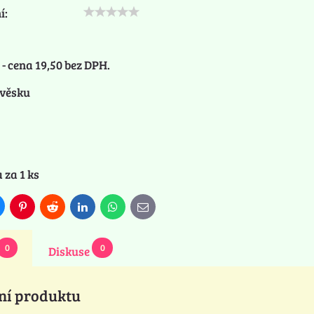
í:
- cena 19,50 bez DPH.
ívěsku
 za 1 ks
luesky
Pinterest
Reddit
LinkedIn
WhatsApp
E-
mail
0
0
Diskuse
ní produktu