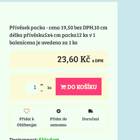
Přívěsek packa - cena 19,50 bez DPH.10 cm
délka přívěsku5x4 cm packa12 ks v 1
balenícena je uvedena za 1 ks
23,60 Kč
s DPH
DO KOŠÍKU
ks
Přidat k
Přidat do
Doručení
Oblíbeným
seznamu
Dostupnost:
Skladem