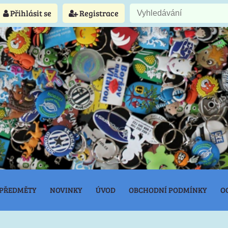
Přihlásit se
Registrace
 PŘEDMĚTY
NOVINKY
ÚVOD
OBCHODNÍ PODMÍNKY
O