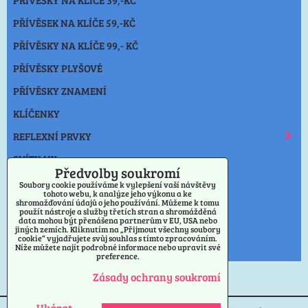
PŘÍVĚSEK NA KLÍČE 59,-KČ
PŘÍVĚSKY NA KLÍČE 99,- KČ
PŘÍVĚSKY PLYŠOVÉ
PŘÍVĚSKY ZNAMENÍ
KLÍČENKY
REFLEXNÍ PRVKY
SVÍTILNY
Předvolby soukromí
NOŽE
Soubory cookie používáme k vylepšení vaší návštěvy
tohoto webu, k analýze jeho výkonu a ke
shromažďování údajů o jeho používání. Můžeme k tomu
OSTATNÍ
použít nástroje a služby třetích stran a shromážděná
data mohou být přenášena partnerům v EU, USA nebo
VÝPRODEJ PŘÍVĚSKY
jiných zemích. Kliknutím na „Přijmout všechny soubory
cookie“ vyjadřujete svůj souhlas s tímto zpracováním.
Níže můžete najít podrobné informace nebo upravit své
PRAHA
preference.
Zásady ochrany soukromí
Ukázat