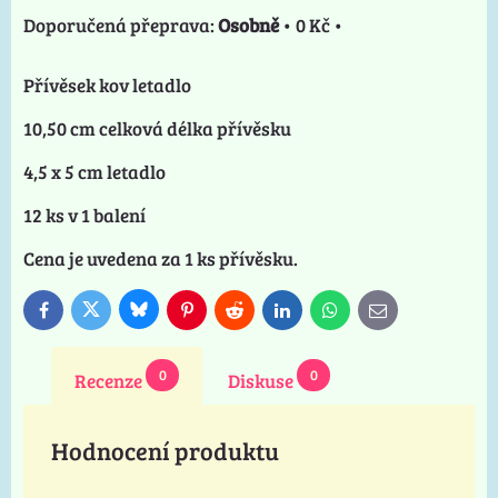
Osobně
•
0 Kč
•
Přívěsek kov letadlo
10,50 cm celková délka přívěsku
4,5 x 5 cm letadlo
12 ks v 1 balení
Cena je uvedena za 1 ks přívěsku.
Bluesky
Twitter
Facebook
Pinterest
Reddit
LinkedIn
WhatsApp
E-
mail
0
0
Recenze
Diskuse
Hodnocení produktu