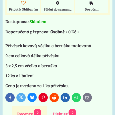
Přidat k Oblíbeným
Přidat do seznamu
Doručení
Dostupnost:
Skladem
Osobně
•
0 Kč
•
Přívěsek kovový včelka a beruška malovaná
9 cm celková délka přívěsku
3 x 2,5 cm včelka a beruška
12 ks v 1 balení
Cena je uvedena za 1 ks přívěsku.
Bluesky
Twitter
Facebook
Pinterest
Reddit
LinkedIn
WhatsApp
E-
mail
0
0
Recenze
Diskuse