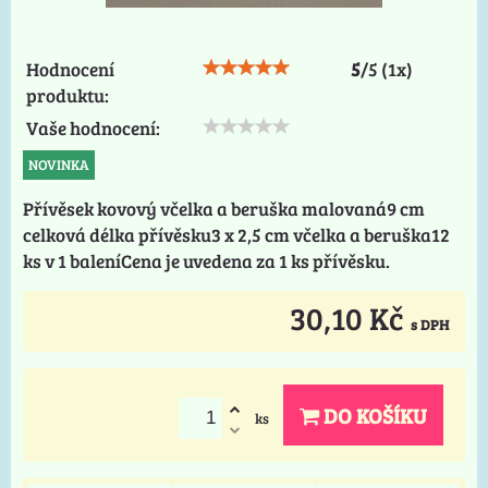
Hodnocení
5
/
5
(
1
x)
produktu:
Vaše hodnocení:
NOVINKA
Přívěsek kovový včelka a beruška malovaná9 cm
celková délka přívěsku3 x 2,5 cm včelka a beruška12
ks v 1 baleníCena je uvedena za 1 ks přívěsku.
30,10 Kč
s DPH
DO KOŠÍKU
ks