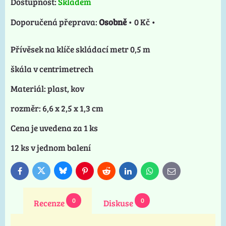
Dostupnost:
Skladem
Osobně
•
0 Kč
•
Přívěsek na klíče skládací metr 0,5 m
škála v centrimetrech
Materiál: plast, kov
rozměr: 6,6 x 2,5 x 1,3 cm
Cena je uvedena za 1 ks
12 ks v jednom balení
Bluesky
Twitter
Facebook
Pinterest
Reddit
LinkedIn
WhatsApp
E-
mail
0
0
Recenze
Diskuse