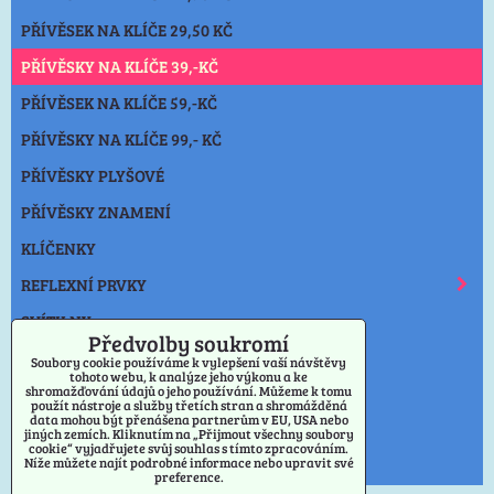
PŘÍVĚSEK NA KLÍČE 29,50 KČ
PŘÍVĚSKY NA KLÍČE 39,-KČ
PŘÍVĚSEK NA KLÍČE 59,-KČ
PŘÍVĚSKY NA KLÍČE 99,- KČ
PŘÍVĚSKY PLYŠOVÉ
PŘÍVĚSKY ZNAMENÍ
KLÍČENKY
REFLEXNÍ PRVKY
SVÍTILNY
Předvolby soukromí
NOŽE
Soubory cookie používáme k vylepšení vaší návštěvy
tohoto webu, k analýze jeho výkonu a ke
shromažďování údajů o jeho používání. Můžeme k tomu
OSTATNÍ
použít nástroje a služby třetích stran a shromážděná
data mohou být přenášena partnerům v EU, USA nebo
VÝPRODEJ PŘÍVĚSKY
jiných zemích. Kliknutím na „Přijmout všechny soubory
cookie“ vyjadřujete svůj souhlas s tímto zpracováním.
Níže můžete najít podrobné informace nebo upravit své
PRAHA
preference.