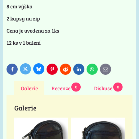
8 cm výška
2 kapsy na zip
Cena je uvedena za 1ks
12 ks v 1 balení
Bluesky
Twitter
Facebook
Pinterest
Reddit
LinkedIn
WhatsApp
E-
mail
0
0
Galerie
Recenze
Diskuse
Galerie