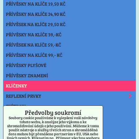
PŘÍVĚSKY NA KLÍČE 19,50 KČ
PŘÍVĚSKY NA KLÍČE 24,90 KČ
PŘÍVĚSEK NA KLÍČE 29,50 KČ
PŘÍVĚSKY NA KLÍČE 39,-KČ
PŘÍVĚSEK NA KLÍČE 59,-KČ
PŘÍVĚSKY NA KLÍČE 99,- KČ
PŘÍVĚSKY PLYŠOVÉ
PŘÍVĚSKY ZNAMENÍ
KLÍČENKY
REFLEXNÍ PRVKY
SVÍTILNY
Předvolby soukromí
NOŽE
Soubory cookie používáme k vylepšení vaší návštěvy
tohoto webu, k analýze jeho výkonu a ke
shromažďování údajů o jeho používání. Můžeme k tomu
OSTATNÍ
použít nástroje a služby třetích stran a shromážděná
data mohou být přenášena partnerům v EU, USA nebo
VÝPRODEJ PŘÍVĚSKY
jiných zemích. Kliknutím na „Přijmout všechny soubory