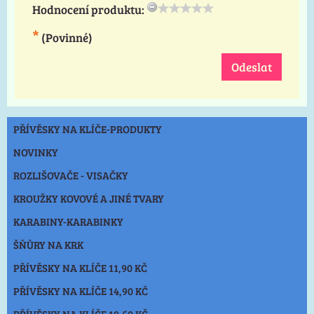
Hodnocení produktu:
*
(Povinné)
Odeslat
PŘÍVĚSKY NA KLÍČE-PRODUKTY
NOVINKY
ROZLIŠOVAČE - VISAČKY
KROUŽKY KOVOVÉ A JINÉ TVARY
KARABINY-KARABINKY
ŠŇŮRY NA KRK
PŘÍVĚSKY NA KLÍČE 11,90 KČ
PŘÍVĚSKY NA KLÍČE 14,90 KČ
PŘÍVĚSKY NA KLÍČE 19,50 KČ