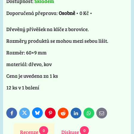
Dostupnost:
Skladem
Osobně
•
0 Kč
•
Dřevěný přívěšek na klíče z borovice.
Rozměry produktů se mohou mezi sebou lišit.
Rozměr: 60×9 mm
materiál: dřevo, kov
Cena je uvedena za 1 ks
12 ks v 1 balení
Bluesky
Twitter
Facebook
Pinterest
Reddit
LinkedIn
WhatsApp
E-
mail
0
0
Recenze
Diskuse