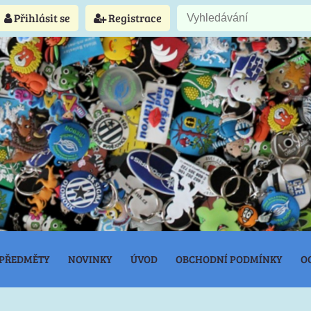
Přihlásit se
Registrace
 PŘEDMĚTY
NOVINKY
ÚVOD
OBCHODNÍ PODMÍNKY
O