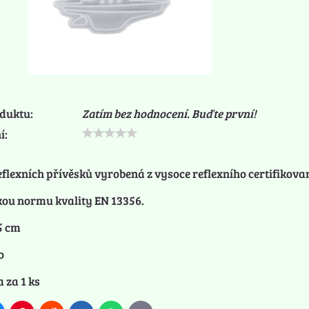
duktu:
Zatím bez hodnocení. Buďte první!
í:
eflexních přívěsků vyrobená z vysoce reflexního certifikov
kou normu kvality EN 13356.
5 cm
o
 za 1 ks