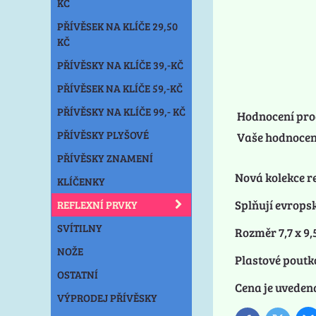
KČ
PŘÍVĚSEK NA KLÍČE 29,50
KČ
PŘÍVĚSKY NA KLÍČE 39,-KČ
PŘÍVĚSEK NA KLÍČE 59,-KČ
PŘÍVĚSKY NA KLÍČE 99,- KČ
Hodnocení pro
PŘÍVĚSKY PLYŠOVÉ
Vaše hodnocen
PŘÍVĚSKY ZNAMENÍ
Nová kolekce r
KLÍČENKY
Splňují evrops
REFLEXNÍ PRVKY
SVÍTILNY
Rozměr 7,7 x 9,
NOŽE
Plastové poutk
OSTATNÍ
Cena je uvedena
VÝPRODEJ PŘÍVĚSKY