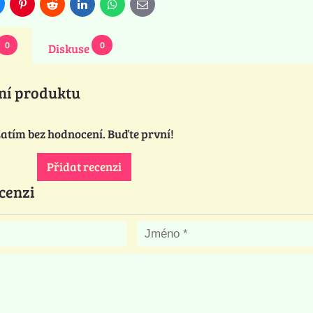
luesky
Pinterest
Reddit
LinkedIn
WhatsApp
E-
mail
0
0
Diskuse
ní produktu
atím bez hodnocení. Buďte první!
Přidat recenzi
cenzi