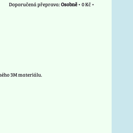
Osobně
•
0 Kč
•
aného 3M materiálu.