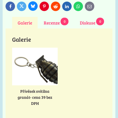
Bluesky
Twitter
Facebook
Pinterest
Reddit
LinkedIn
WhatsApp
E-
mail
0
0
Galerie
Recenze
Diskuse
Galerie
Přívěsek svítilna
granát- cena 39 bez
DPH