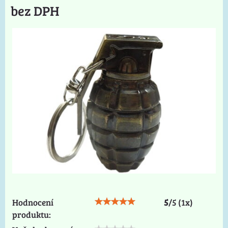
bez DPH
Hodnocení
5
/
5
(
1
x)
produktu: