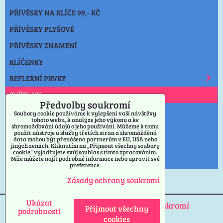
PŘÍVĚSKY NA KLÍČE 99,- KČ
PŘÍVĚSKY PLYŠOVÉ
PŘÍVĚSKY ZNAMENÍ
KLÍČENKY
REFLEXNÍ PRVKY
SVÍTILNY
Předvolby soukromí
NOŽE
Soubory cookie používáme k vylepšení vaší návštěvy
tohoto webu, k analýze jeho výkonu a ke
shromažďování údajů o jeho používání. Můžeme k tomu
OSTATNÍ
použít nástroje a služby třetích stran a shromážděná
data mohou být přenášena partnerům v EU, USA nebo
VÝPRODEJ PŘÍVĚSKY
jiných zemích. Kliknutím na „Přijmout všechny soubory
cookie“ vyjadřujete svůj souhlas s tímto zpracováním.
Níže můžete najít podrobné informace nebo upravit své
PRAHA
preference.
Zásady ochrany soukromí
Ukázat
Předvolby soukromí
Zásady ochrany soukromí
Přijmout všechny
podrobnosti
cookies