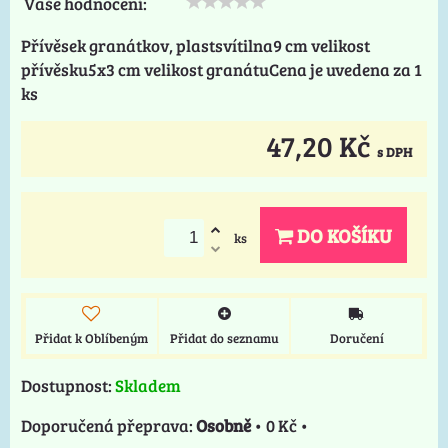
Vaše hodnocení:
Přívěsek granátkov, plastsvítilna9 cm velikost
přívěsku5x3 cm velikost granátuCena je uvedena za 1
ks
47,20 Kč
s DPH
DO KOŠÍKU
ks
Přidat k Oblíbeným
Přidat do seznamu
Doručení
Dostupnost:
Skladem
Osobně
•
0 Kč
•