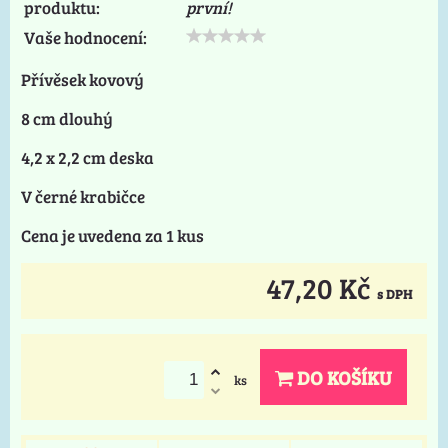
produktu:
první!
Vaše hodnocení:
Přívěsek kovový
8 cm dlouhý
4,2 x 2,2 cm deska
V černé krabičce
Cena je uvedena za 1 kus
47,20 Kč
s DPH
DO KOŠÍKU
ks