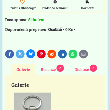
Přidat k Oblíbeným
Přidat do seznamu
Doručení
Dostupnost:
Skladem
Osobně
•
0 Kč
•
Bluesky
Twitter
Facebook
Pinterest
Reddit
LinkedIn
WhatsApp
E-
mail
0
0
Galerie
Recenze
Diskuse
Galerie