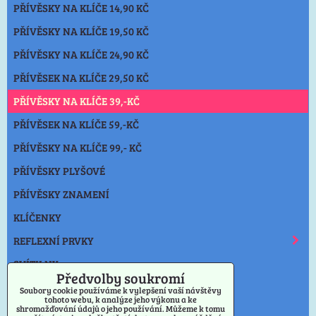
PŘÍVĚSKY NA KLÍČE 14,90 KČ
PŘÍVĚSKY NA KLÍČE 19,50 KČ
PŘÍVĚSKY NA KLÍČE 24,90 KČ
PŘÍVĚSEK NA KLÍČE 29,50 KČ
PŘÍVĚSKY NA KLÍČE 39,-KČ
PŘÍVĚSEK NA KLÍČE 59,-KČ
PŘÍVĚSKY NA KLÍČE 99,- KČ
PŘÍVĚSKY PLYŠOVÉ
PŘÍVĚSKY ZNAMENÍ
KLÍČENKY
REFLEXNÍ PRVKY
SVÍTILNY
Předvolby soukromí
NOŽE
Soubory cookie používáme k vylepšení vaší návštěvy
tohoto webu, k analýze jeho výkonu a ke
shromažďování údajů o jeho používání. Můžeme k tomu
OSTATNÍ