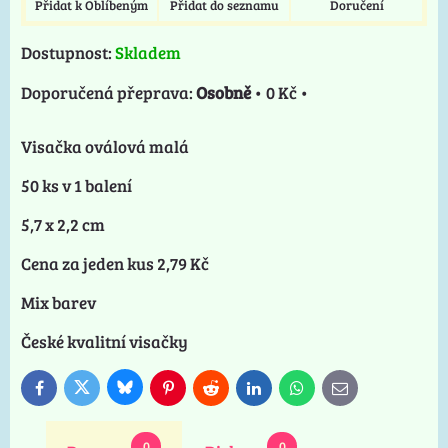
Přidat k Oblíbeným
Přidat do seznamu
Doručení
Dostupnost:
Skladem
Osobně
•
0 Kč
•
Visačka oválová malá
50 ks v 1 balení
5,7 x 2,2 cm
Cena za jeden kus 2,79 Kč
Mix barev
České kvalitní visačky
Bluesky
Twitter
Facebook
Pinterest
Reddit
LinkedIn
WhatsApp
E-
mail
0
0