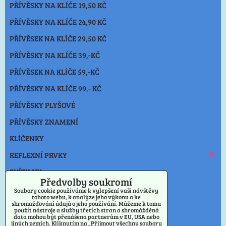
PŘÍVĚSKY NA KLÍČE 19,50 KČ
PŘÍVĚSKY NA KLÍČE 24,90 KČ
PŘÍVĚSEK NA KLÍČE 29,50 KČ
PŘÍVĚSKY NA KLÍČE 39,-KČ
PŘÍVĚSEK NA KLÍČE 59,-KČ
PŘÍVĚSKY NA KLÍČE 99,- KČ
PŘÍVĚSKY PLYŠOVÉ
PŘÍVĚSKY ZNAMENÍ
KLÍČENKY
REFLEXNÍ PRVKY
SVÍTILNY
Předvolby soukromí
NOŽE
Soubory cookie používáme k vylepšení vaší návštěvy
tohoto webu, k analýze jeho výkonu a ke
shromažďování údajů o jeho používání. Můžeme k tomu
OSTATNÍ
použít nástroje a služby třetích stran a shromážděná
data mohou být přenášena partnerům v EU, USA nebo
VÝPRODEJ PŘÍVĚSKY
jiných zemích. Kliknutím na „Přijmout všechny soubory