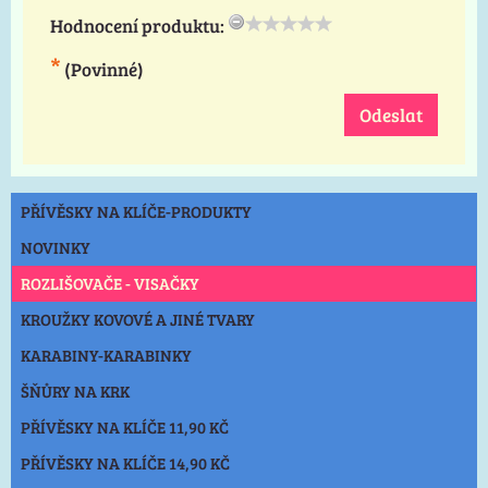
Hodnocení produktu:
*
(Povinné)
Odeslat
PŘÍVĚSKY NA KLÍČE-PRODUKTY
NOVINKY
ROZLIŠOVAČE - VISAČKY
KROUŽKY KOVOVÉ A JINÉ TVARY
KARABINY-KARABINKY
ŠŇŮRY NA KRK
PŘÍVĚSKY NA KLÍČE 11,90 KČ
PŘÍVĚSKY NA KLÍČE 14,90 KČ