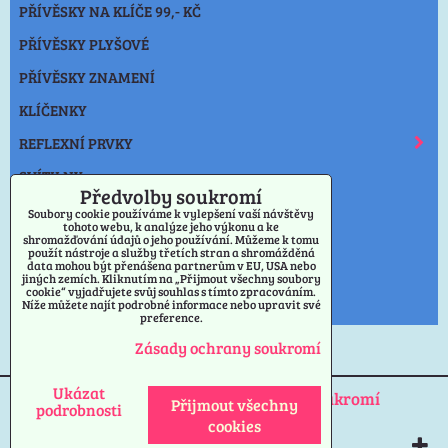
PŘÍVĚSKY NA KLÍČE 99,- KČ
PŘÍVĚSKY PLYŠOVÉ
PŘÍVĚSKY ZNAMENÍ
KLÍČENKY
REFLEXNÍ PRVKY
SVÍTILNY
Předvolby soukromí
NOŽE
Soubory cookie používáme k vylepšení vaší návštěvy
tohoto webu, k analýze jeho výkonu a ke
shromažďování údajů o jeho používání. Můžeme k tomu
OSTATNÍ
použít nástroje a služby třetích stran a shromážděná
data mohou být přenášena partnerům v EU, USA nebo
VÝPRODEJ PŘÍVĚSKY
jiných zemích. Kliknutím na „Přijmout všechny soubory
cookie“ vyjadřujete svůj souhlas s tímto zpracováním.
Níže můžete najít podrobné informace nebo upravit své
PRAHA
preference.
Zásady ochrany soukromí
Ukázat
Předvolby soukromí
Zásady ochrany soukromí
Přijmout všechny
podrobnosti
cookies
Vytvořeno systémem:
ByznysWeb.cz