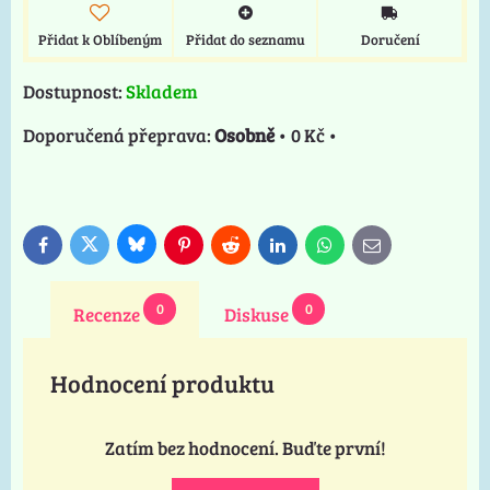
Přidat k Oblíbeným
Přidat do seznamu
Doručení
Dostupnost:
Skladem
Osobně
•
0 Kč
•
Bluesky
Twitter
Facebook
Pinterest
Reddit
LinkedIn
WhatsApp
E-
mail
0
0
Recenze
Diskuse
Hodnocení produktu
Zatím bez hodnocení. Buďte první!